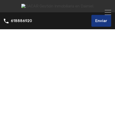
Enviar
618886920