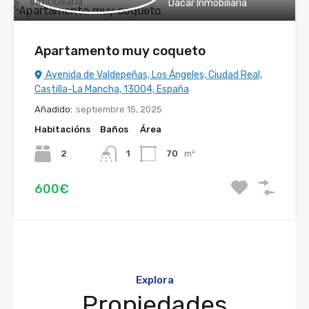
Dacar Inmobiliaria
Apartamento muy coqueto
Avenida de Valdepeñas, Los Ángeles, Ciudad Real,
Castilla-La Mancha, 13004, España
Añadido:
septiembre 15, 2025
Habitacións
Baños
Área
2
1
70
m²
600€
Explora
Propiedades