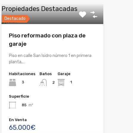
Propiedades Destacadas
Destacado
Piso reformado con plaza de
garaje
Piso en calle San Isidro número 1 en primera
planta,…
Habitaciones
Baños
Garaje
3
1
2
Superficie
85
m²
En Venta
65.000€