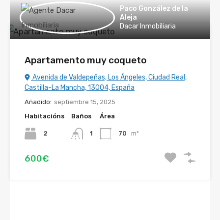
Paco González de la
Aleja
Dacar Inmobiliaria
Apartamento muy coqueto
Avenida de Valdepeñas, Los Ángeles, Ciudad Real,
Castilla-La Mancha, 13004, España
Añadido:
septiembre 15, 2025
Habitacións
Baños
Área
2
1
70
m²
600€