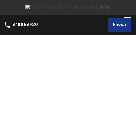
Enviar
618886920