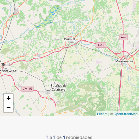
+
−
Leaflet
| ©
OpenStreetMap
1
a
1
de
1
propiedades