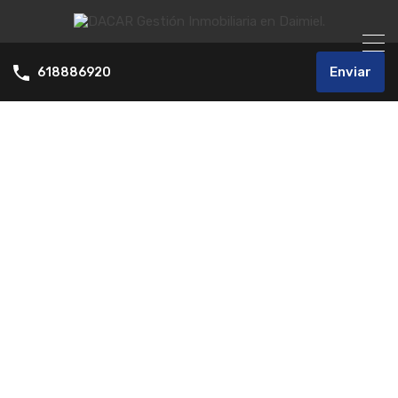
Enviar
618886920