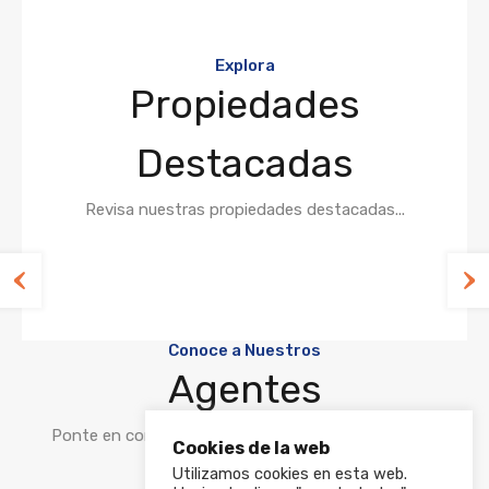
Explora
Propiedades
Destacadas
Revisa nuestras propiedades destacadas...
Conoce a Nuestros
Agentes
Ponte en contacto con nuestro agente inmobiliario
Cookies de la web
profesional.
Utilizamos cookies en esta web.