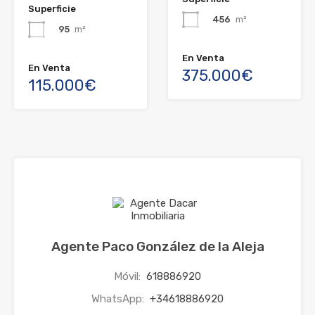
Superficie
456
m²
95
m²
En Venta
En Venta
375.000€
115.000€
Agente Paco González de la Aleja
Móvil:
618886920
WhatsApp:
+34618886920