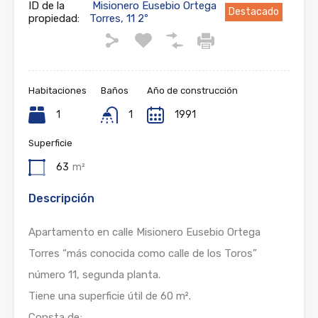
ID de la
Misionero Eusebio Ortega
Destacado
propiedad:
Torres, 11 2º
Habitaciones
Baños
Año de construcción
1
1
1991
Superficie
63
m²
Descripción
Apartamento en calle Misionero Eusebio Ortega
Torres “más conocida como calle de los Toros”
número 11, segunda planta.
Tiene una superficie útil de 60 m².
Consta de;